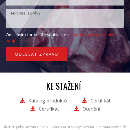
Odesláním formuláře souhlasíte se
zpracováním osobních
údajů.
ODESLAT ZPRÁVU
KE STAŽENÍ
Katalog produktů
Certifikát
Certifikát
Ocenění
©2020 Jatka Borotice, s r.o. – Všechna práva vyhrazena.
Ochrana osobních