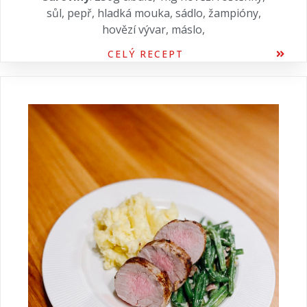
sůl, pepř, hladká mouka, sádlo, žampióny,
hovězí vývar, máslo,
CELÝ RECEPT