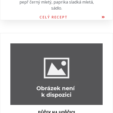
pepř černý mletý, paprika sladká mletá,
sádlo.
CELÝ RECEPT
BŮČEK NA HOŘČICI