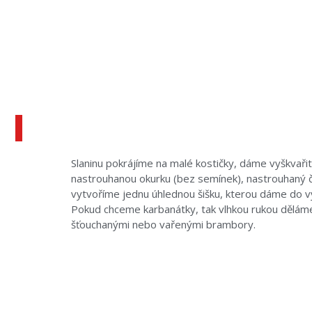
Slaninu pokrájíme na malé kostičky, dáme vyškvaři
nastrouhanou okurku (bez semínek), nastrouhaný č
vytvoříme jednu úhlednou šišku, kterou dáme do v
Pokud chceme karbanátky, tak vlhkou rukou děláme
šťouchanými nebo vařenými brambory.