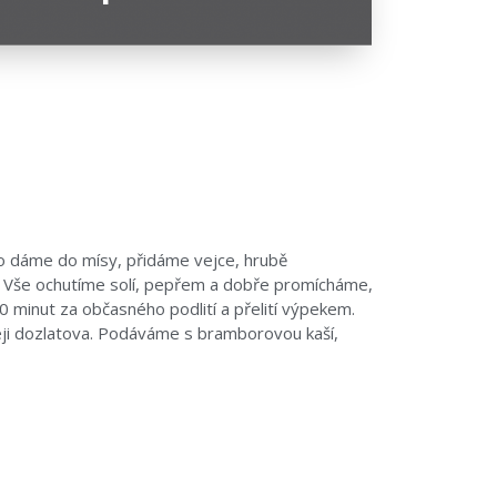
so dáme do mísy, přidáme vejce, hrubě
y. Vše ochutíme solí, pepřem a dobře promícháme,
minut za občasného podlití a přelití výpekem.
eji dozlatova. Podáváme s bramborovou kaší,