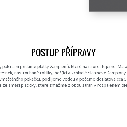
POSTUP PŘÍPRAVY
t, pak na ni přidáme plátky žampionů, které na ní orestujeme. Ma
esnek, nastrouhané rohlíky, hořčici a zchladlé slaninové žampion
ymaštěného pekáčku, podlijeme vodou a pečeme dozlatova cca 50 
 ze směsi placičky, které smažíme z obou stran v rozpáleném ol