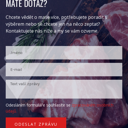
MÁTE DOTAZ?
Chcete vědět o mase více, potřebujete poradit s
výběrem nebo se chcete jen na něco zeptat?
Kontaktujete nás níže a my se vám ozveme.
Odesláním formuláře souhlasíte se
zpracováním osobních
údajů.
ODESLAT ZPRÁVU