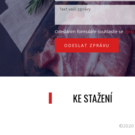
Odesláním formuláře souhlasíte se
zpra
ODESLAT ZPRÁVU
KE STAŽENÍ
©2020 J