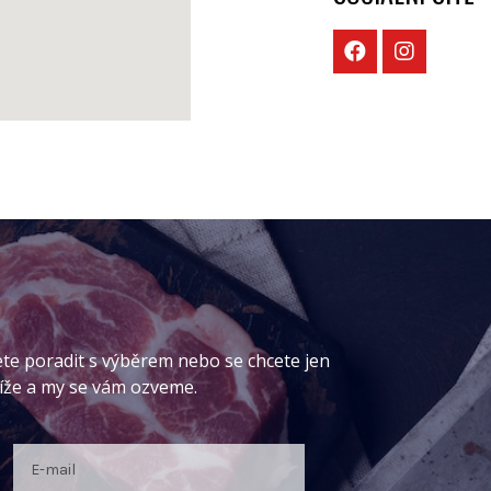
ete poradit s výběrem nebo se chcete jen
níže a my se vám ozveme.