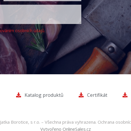
cováním osobních údajů.
Katalog produktů
Certifikát
atka Borotice, s r.o. – Všechna práva vyhrazena.
Ochrana osobníc
Vytvořeno OnlineSales.cz