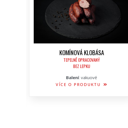
KOMÍNOVÁ KLOBÁSA
TEPELNĚ OPRACOVANÝ
BEZ LEPKU
Balení
: vakuové
VÍCE O PRODUKTU