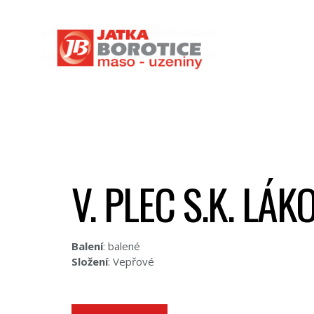
V. PLEC S.K. LÁ
Balení
: balené
Složení
: Vepřové