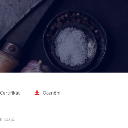
Certifikát
Ocenění
h údajů.