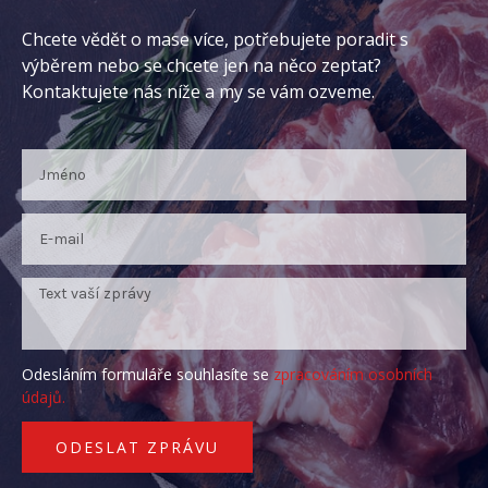
Chcete vědět o mase více, potřebujete poradit s
výběrem nebo se chcete jen na něco zeptat?
Kontaktujete nás níže a my se vám ozveme.
Odesláním formuláře souhlasíte se
zpracováním osobních
údajů.
ODESLAT ZPRÁVU