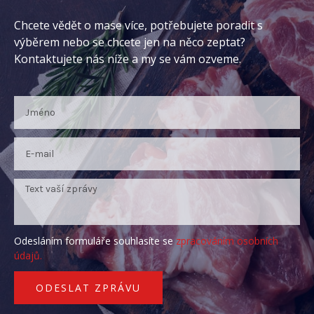
Chcete vědět o mase více, potřebujete poradit s
výběrem nebo se chcete jen na něco zeptat?
Kontaktujete nás níže a my se vám ozveme.
Odesláním formuláře souhlasíte se
zpracováním osobních
údajů.
ODESLAT ZPRÁVU