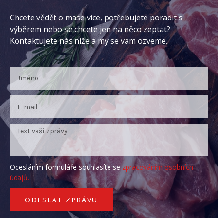
Chcete vědět o mase více, potřebujete poradit s
výběrem nebo se chcete jen na něco zeptat?
Kontaktujete nás níže a my se vám ozveme.
Odesláním formuláře souhlasíte se
zpracováním osobních
údajů.
ODESLAT ZPRÁVU