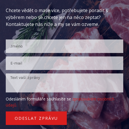
Chcete vědět o mase více, potřebujete poradit s
výběrem nebo se chcete jen na něco zeptat?
Kontaktujete nás níže a my se vám ozveme.
Odesláním formuláře souhlasíte se
zpracováním osobních
údajů.
ODESLAT ZPRÁVU