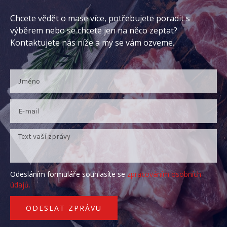
Chcete vědět o mase více, potřebujete poradit s
výběrem nebo se chcete jen na něco zeptat?
Kontaktujete nás níže a my se vám ozveme.
Odesláním formuláře souhlasíte se
zpracováním osobních
údajů.
ODESLAT ZPRÁVU