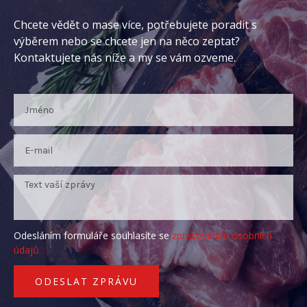
Chcete vědět o mase více, potřebujete poradit s
výběrem nebo se chcete jen na něco zeptat?
Kontaktujete nás níže a my se vám ozveme.
Odesláním formuláře souhlasíte se
zpracováním osobních
údajů.
ODESLAT ZPRÁVU