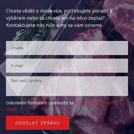
Chcete vědět o mase více, potřebujete poradit s
výběrem nebo se chcete jen na něco zeptat?
Kontaktujete nás níže a my se vám ozveme.
Odesláním formuláře souhlasíte se
zpracováním osobních
údajů.
ODESLAT ZPRÁVU