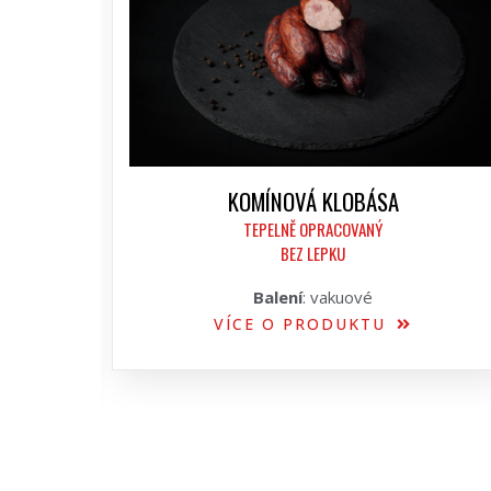
KOMÍNOVÁ KLOBÁSA
TEPELNĚ OPRACOVANÝ
BEZ LEPKU
Balení
: vakuové
VÍCE O PRODUKTU