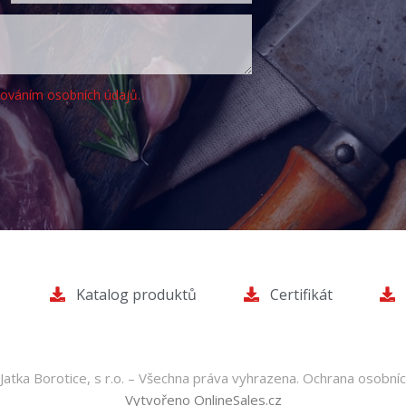
cováním osobních údajů.
Katalog produktů
Certifikát
atka Borotice, s r.o. – Všechna práva vyhrazena.
Ochrana osobníc
Vytvořeno OnlineSales.cz