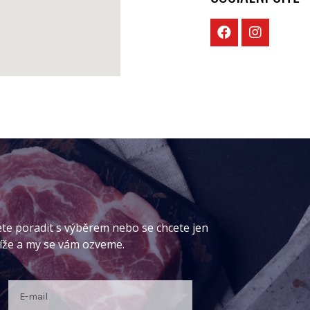
ete poradit s výběrem nebo se chcete jen
níže a my se vám ozveme.