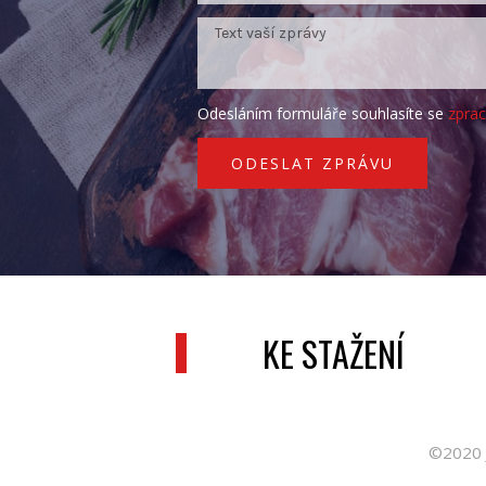
Odesláním formuláře souhlasíte se
zpra
ODESLAT ZPRÁVU
KE STAŽENÍ
©2020 J