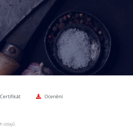
Certifikát
Ocenění
h údajů.