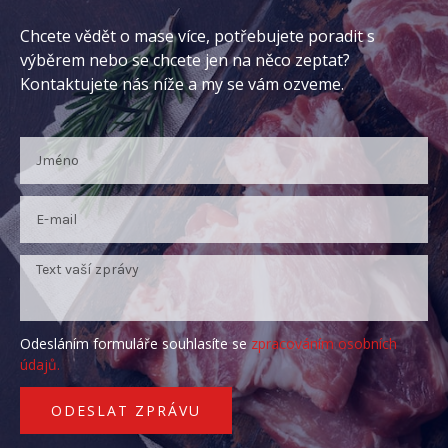
Chcete vědět o mase více, potřebujete poradit s
výběrem nebo se chcete jen na něco zeptat?
Kontaktujete nás níže a my se vám ozveme.
Odesláním formuláře souhlasíte se
zpracováním osobních
údajů.
ODESLAT ZPRÁVU