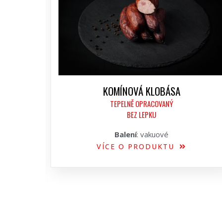
KOMÍNOVÁ KLOBÁSA
TEPELNĚ OPRACOVANÝ
BEZ LEPKU
Balení
: vakuové
VÍCE O PRODUKTU