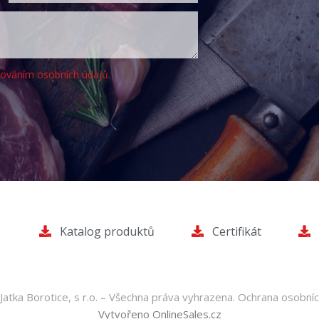
cováním osobních údajů.
Katalog produktů
Certifikát
atka Borotice, s r.o. – Všechna práva vyhrazena.
Ochrana osobníc
Vytvořeno OnlineSales.cz