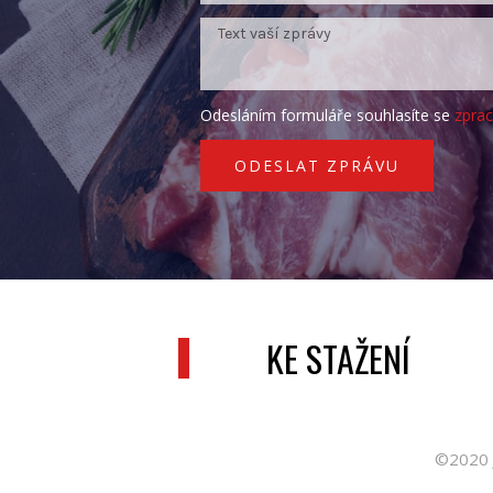
Odesláním formuláře souhlasíte se
zpra
ODESLAT ZPRÁVU
KE STAŽENÍ
©2020 J