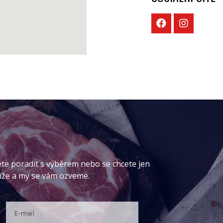
ete poradit s výběrem nebo se chcete jen
níže a my se vám ozveme.