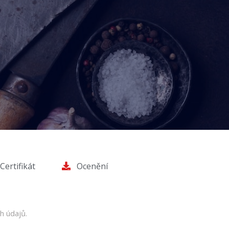
Certifikát
Ocenění
h údajů.