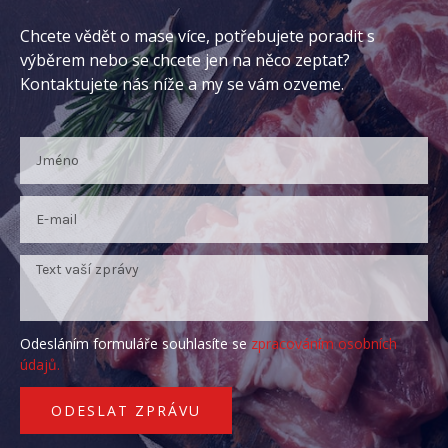
Chcete vědět o mase více, potřebujete poradit s
výběrem nebo se chcete jen na něco zeptat?
Kontaktujete nás níže a my se vám ozveme.
Odesláním formuláře souhlasíte se
zpracováním osobních
údajů.
ODESLAT ZPRÁVU