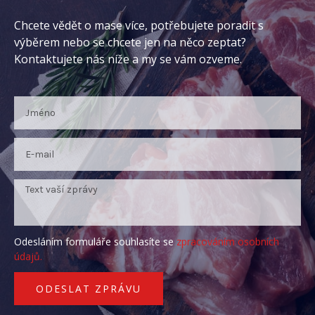
Chcete vědět o mase více, potřebujete poradit s
výběrem nebo se chcete jen na něco zeptat?
Kontaktujete nás níže a my se vám ozveme.
Odesláním formuláře souhlasíte se
zpracováním osobních
údajů.
ODESLAT ZPRÁVU