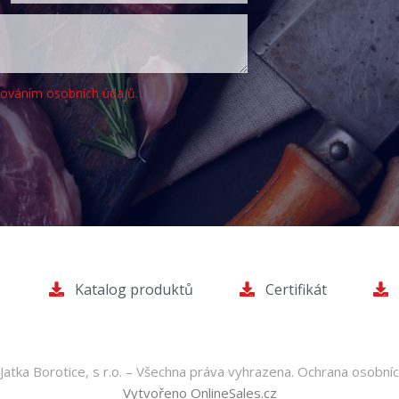
cováním osobních údajů.
Katalog produktů
Certifikát
atka Borotice, s r.o. – Všechna práva vyhrazena.
Ochrana osobníc
Vytvořeno OnlineSales.cz