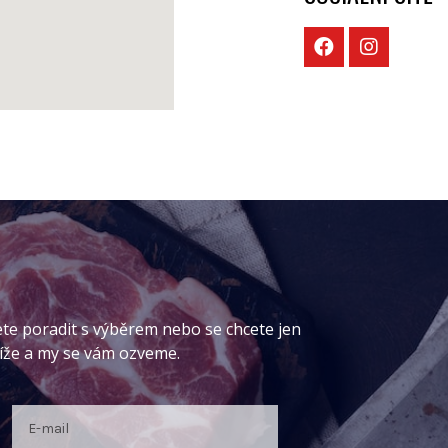
ete poradit s výběrem nebo se chcete jen
níže a my se vám ozveme.