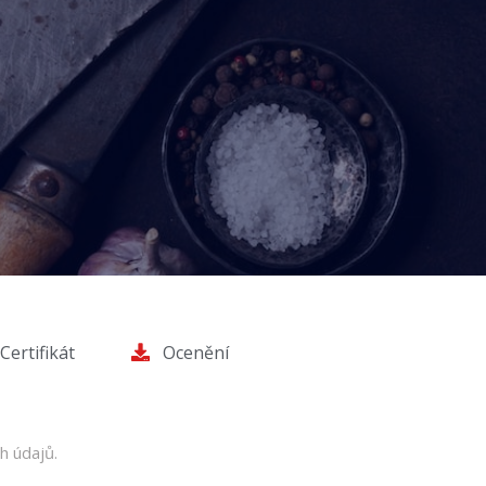
Certifikát
Ocenění
h údajů.