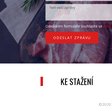
Odesláním formuláře souhlasíte se
zpra
ODESLAT ZPRÁVU
KE STAŽENÍ
©2020 J