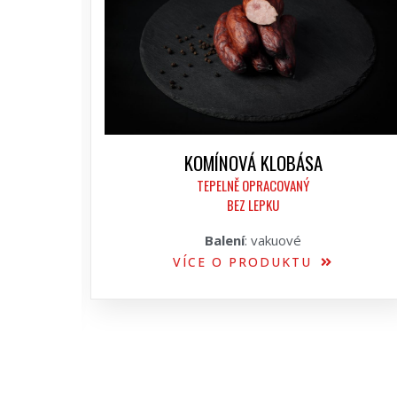
KOMÍNOVÁ KLOBÁSA
TEPELNĚ OPRACOVANÝ
BEZ LEPKU
Balení
: vakuové
VÍCE O PRODUKTU