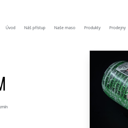
Úvod
Náš přístup
Naše maso
Produkty
Prodejny
M
kmín