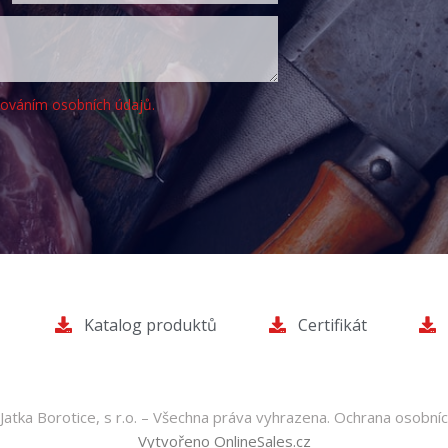
cováním osobních údajů.
Katalog produktů
Certifikát
atka Borotice, s r.o. – Všechna práva vyhrazena.
Ochrana osobníc
Vytvořeno OnlineSales.cz