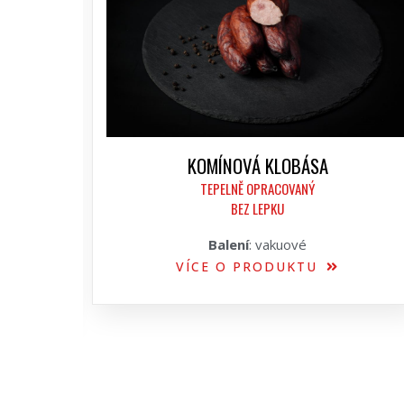
KOMÍNOVÁ KLOBÁSA
TEPELNĚ OPRACOVANÝ
BEZ LEPKU
Balení
: vakuové
VÍCE O PRODUKTU