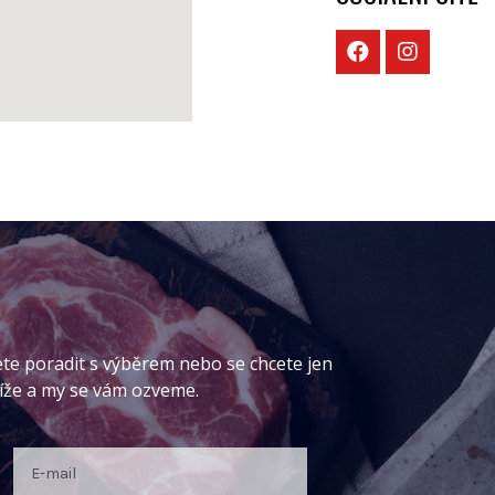
ete poradit s výběrem nebo se chcete jen
níže a my se vám ozveme.