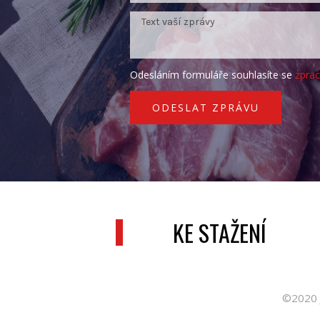
Odesláním formuláře souhlasíte se
zpra
ODESLAT ZPRÁVU
KE STAŽENÍ
©2020 J