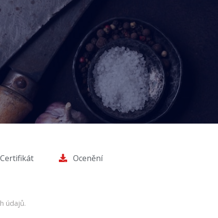
Certifikát
Ocenění
h údajů.