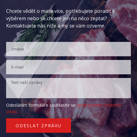
Chcete vědět o mase více, potřebujete poradit s
výběrem nebo se chcete jen na něco zeptat?
Kontaktujete nás níže a my se vám ozveme.
Odesláním formuláře souhlasíte se
zpracováním osobních
údajů.
ODESLAT ZPRÁVU