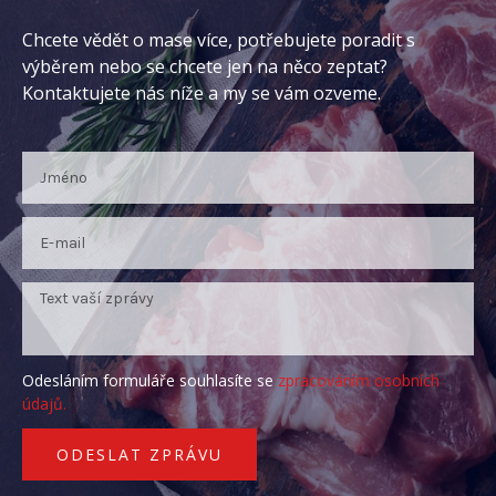
Chcete vědět o mase více, potřebujete poradit s
výběrem nebo se chcete jen na něco zeptat?
Kontaktujete nás níže a my se vám ozveme.
Odesláním formuláře souhlasíte se
zpracováním osobních
údajů.
ODESLAT ZPRÁVU