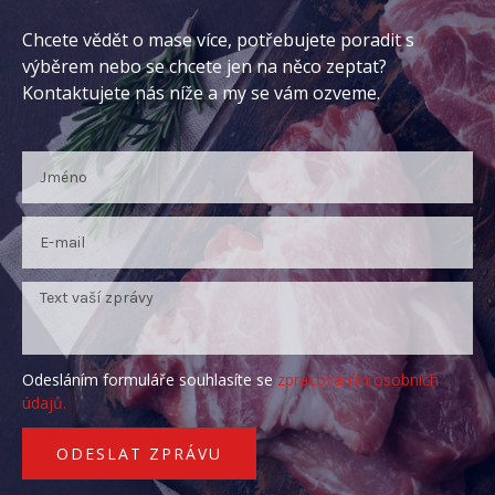
Chcete vědět o mase více, potřebujete poradit s
výběrem nebo se chcete jen na něco zeptat?
Kontaktujete nás níže a my se vám ozveme.
Odesláním formuláře souhlasíte se
zpracováním osobních
údajů.
ODESLAT ZPRÁVU