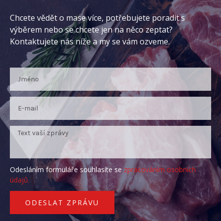
Chcete vědět o mase více, potřebujete poradit s
výběrem nebo se chcete jen na něco zeptat?
Kontaktujete nás níže a my se vám ozveme.
Odesláním formuláře souhlasíte se
zpracováním osobních
údajů.
ODESLAT ZPRÁVU