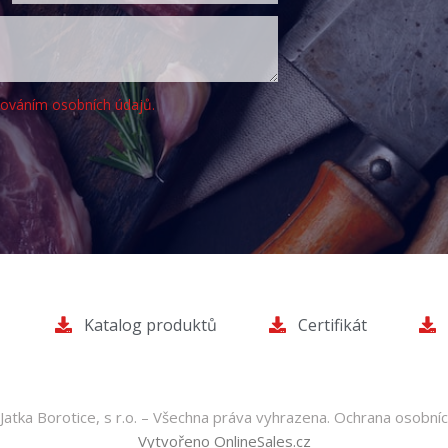
cováním osobních údajů.
Katalog produktů
Certifikát
atka Borotice, s r.o. – Všechna práva vyhrazena.
Ochrana osobníc
Vytvořeno OnlineSales.cz