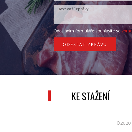
Odesláním formuláře souhlasíte se
zpra
ODESLAT ZPRÁVU
KE STAŽENÍ
©2020 J