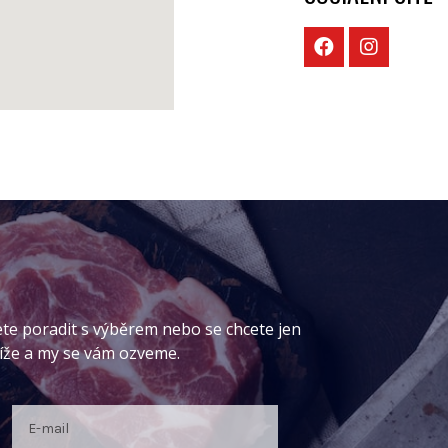
ete poradit s výběrem nebo se chcete jen
níže a my se vám ozveme.