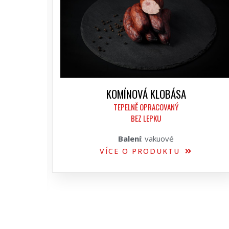
KOMÍNOVÁ KLOBÁSA
TEPELNĚ OPRACOVANÝ
BEZ LEPKU
Balení
: vakuové
VÍCE O PRODUKTU