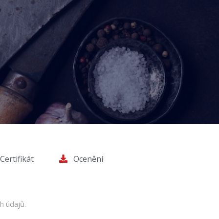
Certifikát
Ocenění
h údajů.