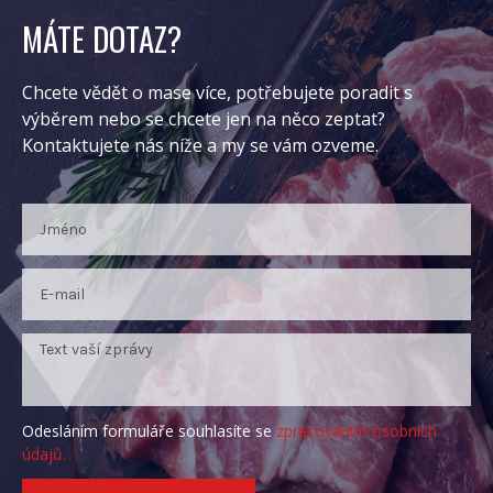
MÁTE DOTAZ?
Chcete vědět o mase více, potřebujete poradit s
výběrem nebo se chcete jen na něco zeptat?
Kontaktujete nás níže a my se vám ozveme.
Odesláním formuláře souhlasíte se
zpracováním osobních
údajů.