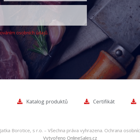
cováním osobních údajů.
Katalog produktů
Certifikát
atka Borotice, s r.o. – Všechna práva vyhrazena.
Ochrana osobníc
Vytvořeno OnlineSales.cz