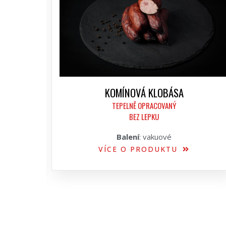
KOMÍNOVÁ KLOBÁSA
TEPELNĚ OPRACOVANÝ
BEZ LEPKU
Balení
: vakuové
VÍCE O PRODUKTU