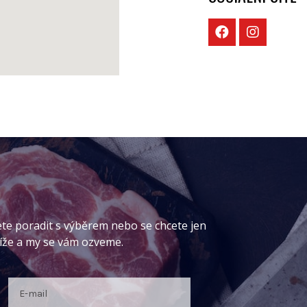
ete poradit s výběrem nebo se chcete jen
níže a my se vám ozveme.