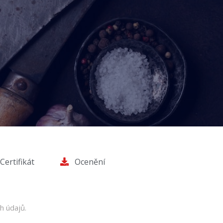
Certifikát
Ocenění
h údajů.