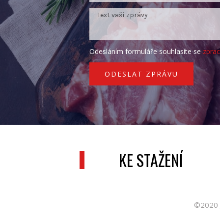
Odesláním formuláře souhlasíte se
zpra
ODESLAT ZPRÁVU
KE STAŽENÍ
©2020 J