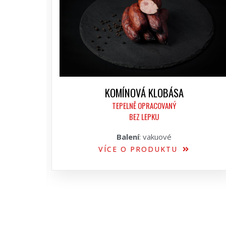
KOMÍNOVÁ KLOBÁSA
TEPELNĚ OPRACOVANÝ
BEZ LEPKU
Balení
: vakuové
VÍCE O PRODUKTU