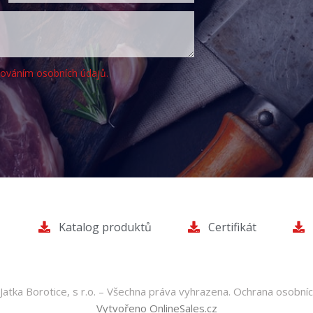
cováním osobních údajů.
Katalog produktů
Certifikát
atka Borotice, s r.o. – Všechna práva vyhrazena.
Ochrana osobníc
Vytvořeno OnlineSales.cz