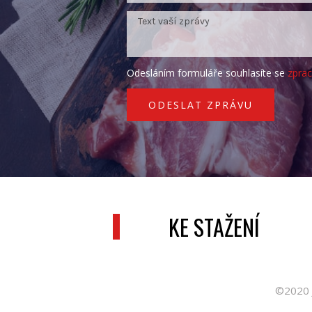
Odesláním formuláře souhlasíte se
zpra
ODESLAT ZPRÁVU
KE STAŽENÍ
©2020 J