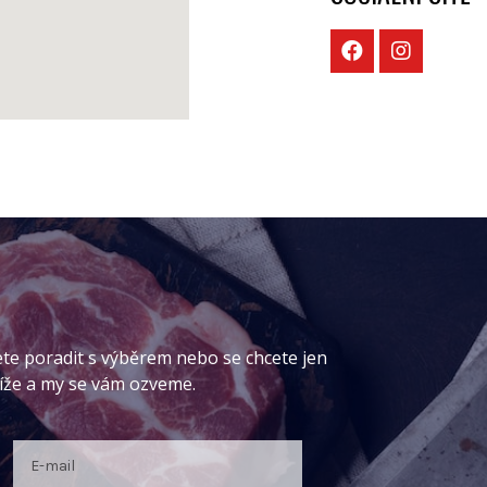
ete poradit s výběrem nebo se chcete jen
níže a my se vám ozveme.