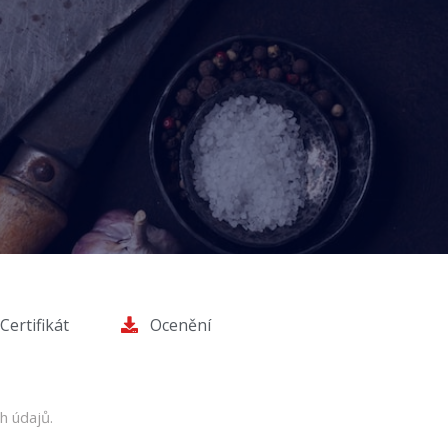
Certifikát
Ocenění
h údajů.