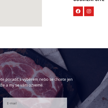
ete poradit s výběrem nebo se chcete jen
níže a my se vám ozveme.