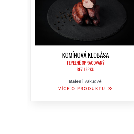
KOMÍNOVÁ KLOBÁSA
TEPELNĚ OPRACOVANÝ
BEZ LEPKU
Balení
: vakuové
VÍCE O PRODUKTU