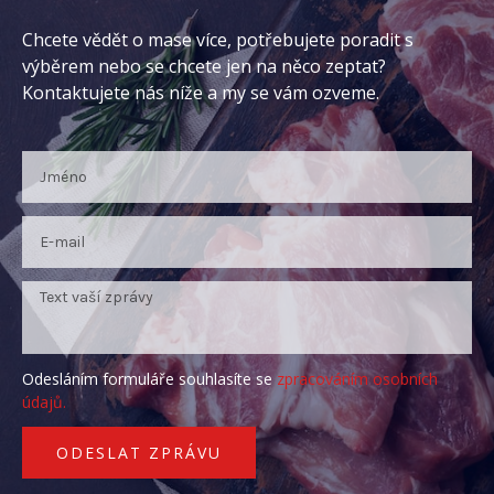
Chcete vědět o mase více, potřebujete poradit s
výběrem nebo se chcete jen na něco zeptat?
Kontaktujete nás níže a my se vám ozveme.
Odesláním formuláře souhlasíte se
zpracováním osobních
údajů.
ODESLAT ZPRÁVU