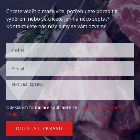
Chcete vědět o mase více, potřebujete poradit s
výběrem nebo se chcete jen na něco zeptat?
Kontaktujete nás níže a my se vám ozveme.
Odesláním formuláře souhlasíte se
zpracováním osobních
údajů.
ODESLAT ZPRÁVU