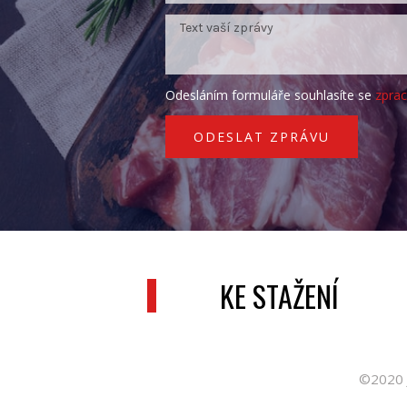
Odesláním formuláře souhlasíte se
zpra
ODESLAT ZPRÁVU
KE STAŽENÍ
©2020 J