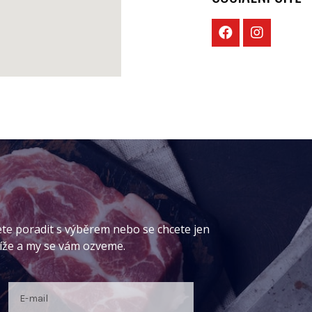
ete poradit s výběrem nebo se chcete jen
níže a my se vám ozveme.