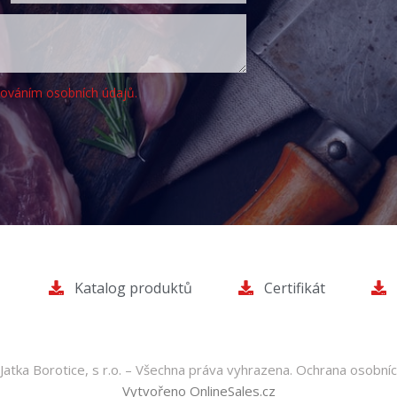
cováním osobních údajů.
Katalog produktů
Certifikát
atka Borotice, s r.o. – Všechna práva vyhrazena.
Ochrana osobníc
Vytvořeno OnlineSales.cz