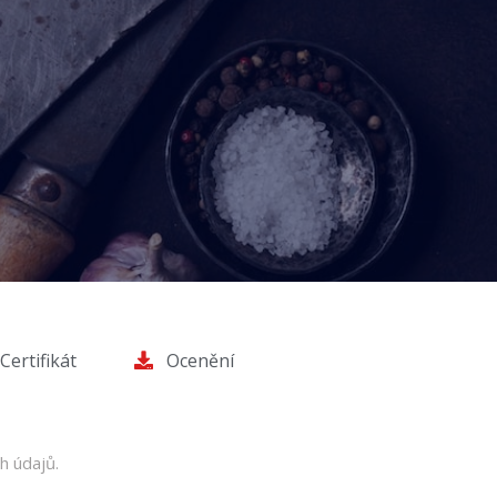
Certifikát
Ocenění
h údajů.