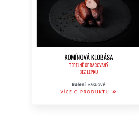
KOMÍNOVÁ KLOBÁSA
TEPELNĚ OPRACOVANÝ
BEZ LEPKU
Balení
: vakuové
VÍCE O PRODUKTU