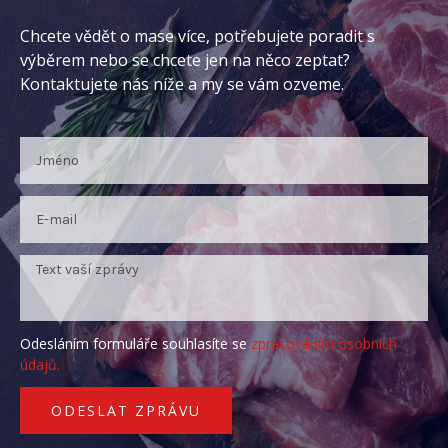
Chcete vědět o mase více, potřebujete poradit s
výběrem nebo se chcete jen na něco zeptat?
Kontaktujete nás níže a my se vám ozveme.
Odesláním formuláře souhlasíte se
zpracováním osobních
údajů.
ODESLAT ZPRÁVU